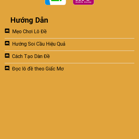
Hướng Dẫn
Mẹo Chơi Lô Đề
Hướng Soi Cầu Hiệu Quả
Cách Tạo Dàn Đề
Đọc lô đề theo Giấc Mơ