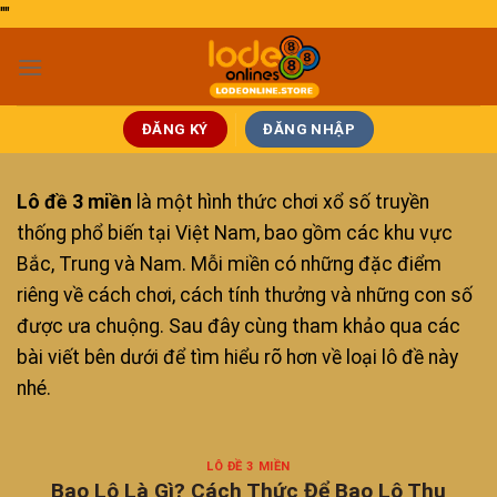
Chuyển
"
"
đến
nội
dung
ĐĂNG KÝ
ĐĂNG NHẬP
Lô đề 3 miền
là một hình thức chơi xổ số truyền
thống phổ biến tại Việt Nam, bao gồm các khu vực
Bắc, Trung và Nam. Mỗi miền có những đặc điểm
riêng về cách chơi, cách tính thưởng và những con số
được ưa chuộng. Sau đây cùng tham khảo qua các
bài viết bên dưới để tìm hiểu rõ hơn về loại lô đề này
nhé.
LÔ ĐỀ 3 MIỀN
Bao Lô Là Gì? Cách Thức Để Bao Lô Thu