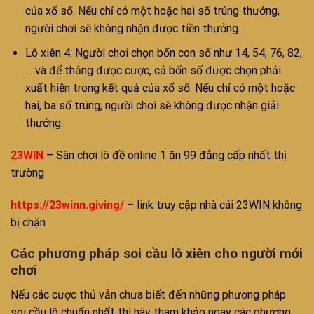
của xổ số. Nếu chỉ có một hoặc hai số trúng thưởng,
người chơi sẽ không nhận được tiền thưởng.
Lô xiên 4: Người chơi chọn bốn con số như 14, 54, 76, 82,
… và để thắng được cược, cả bốn số được chọn phải
xuất hiện trong kết quả của xổ số. Nếu chỉ có một hoặc
hai, ba số trúng, người chơi sẽ không được nhận giải
thưởng.
23WIN
– Sân chơi lô đề online 1 ăn 99 đẳng cấp nhất thị
trường
https://23winn.giving/
– link truy cập nhà cái 23WIN không
bị chặn
Các phương pháp soi cầu lô xiên cho người mới
chơi
Nếu các cược thủ vẫn chưa biết đến những phương pháp
soi cầu lô chuẩn nhất thì hãy tham khảo ngay các phương