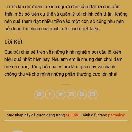
Trước khi dự đoán lô xiên người chơi cần đặt ra cho bản
thân một số tiền cụ thể và quản lý tài chính cẩn thận. Không
nên quá tham đặt nhiều tiền vào một con số cũng như nên
sử dụng tài chính của mình một cách tiết kiệm.
Lời Kết
Qua bài chia sẻ trên về những kinh nghiệm soi cầu lô xiên
hiệu quả nhất hiện nay. Nếu anh em là những dân chơi đam
mê cá cược, đừng bỏ qua cơ hội làm giàu này và nhanh
chóng thu về cho mình những phần thưởng cực lớn nhé!
Mục nhập này đã được đăng trong
SOI CẦU
. Đánh dấu trang
permalink
.