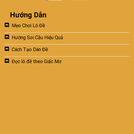
Hướng Dẫn
Mẹo Chơi Lô Đề
Hướng Soi Cầu Hiệu Quả
Cách Tạo Dàn Đề
Đọc lô đề theo Giấc Mơ