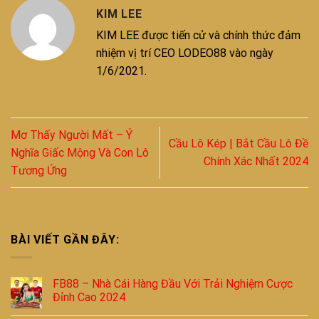
KIM LEE
KIM LEE được tiến cử và chính thức đảm
nhiệm vị trí CEO LODEO88 vào ngày
1/6/2021.
Mơ Thấy Người Mất – Ý
Cầu Lô Kép | Bắt Cầu Lô Đề
Nghĩa Giấc Mộng Và Con Lô
Chính Xác Nhất 2024
Tương Ứng
BÀI VIẾT GẦN ĐÂY:
FB88 – Nhà Cái Hàng Đầu Với Trải Nghiệm Cược
Đỉnh Cao 2024