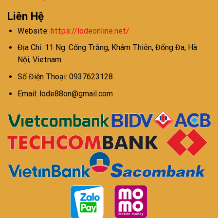
Liên Hệ
Website:
https://lodeonline.net/
Địa Chỉ: 11 Ng. Cống Trắng, Khâm Thiên, Đống Đa, Hà
Nội, Vietnam
Số Điện Thoại: 0937623128
Email:
lode88on@gmail.com