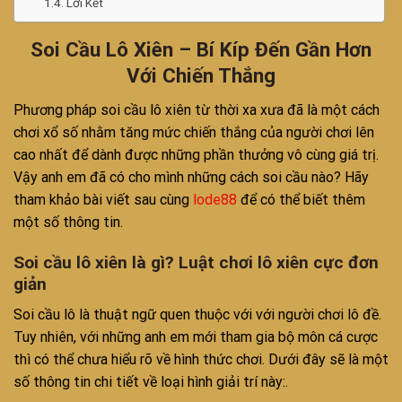
Lời Kết
Soi Cầu Lô Xiên – Bí Kíp Đến Gần Hơn
Với Chiến Thắng
Phương pháp soi cầu lô xiên từ thời xa xưa đã là một cách
chơi xổ số nhằm tăng mức chiến thắng của người chơi lên
cao nhất để dành được những phần thưởng vô cùng giá trị.
Vậy anh em đã có cho mình những cách soi cầu nào? Hãy
tham khảo bài viết sau cùng
lode88
để có thể biết thêm
một số thông tin.
Soi cầu lô xiên là gì? Luật chơi lô xiên cực đơn
giản
Soi cầu lô là thuật ngữ quen thuộc với với người chơi lô đề.
Tuy nhiên, với những anh em mới tham gia bộ môn cá cược
thì có thể chưa hiểu rõ về hình thức chơi. Dưới đây sẽ là một
số thông tin chi tiết về loại hình giải trí này:.