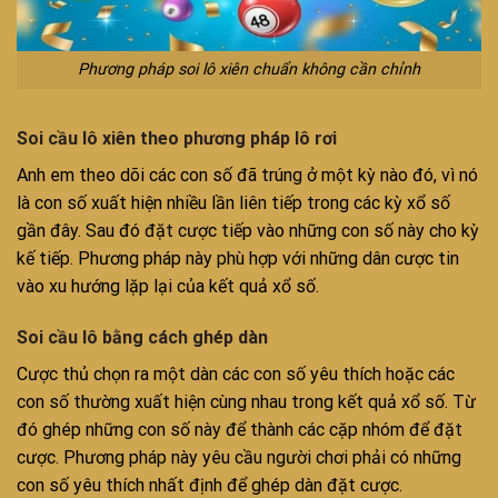
Phương pháp soi lô xiên chuẩn không cần chỉnh
Soi cầu lô xiên theo phương pháp lô rơi
Anh em theo dõi các con số đã trúng ở một kỳ nào đó, vì nó
là con số xuất hiện nhiều lần liên tiếp trong các kỳ xổ số
gần đây. Sau đó đặt cược tiếp vào những con số này cho kỳ
kế tiếp. Phương pháp này phù hợp với những dân cược tin
vào xu hướng lặp lại của kết quả xổ số.
Soi cầu lô bằng cách ghép dàn
Cược thủ chọn ra một dàn các con số yêu thích hoặc các
con số thường xuất hiện cùng nhau trong kết quả xổ số. Từ
đó ghép những con số này để thành các cặp nhóm để đặt
cược. Phương pháp này yêu cầu người chơi phải có những
con số yêu thích nhất định để ghép dàn đặt cược.