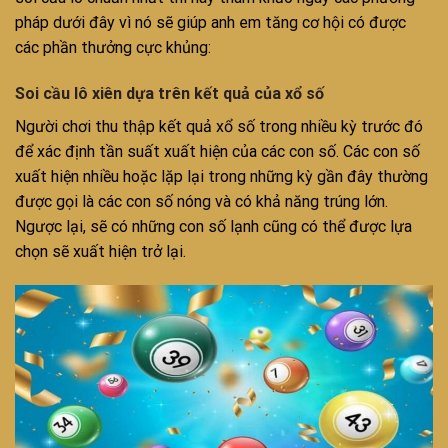
pháp dưới đây vì nó sẽ giúp anh em tăng cơ hội có được
các phần thưởng cực khủng:
Soi cầu lô xiên dựa trên kết quả của xổ số
Người chơi thu thập kết quả xổ số trong nhiều kỳ trước đó
để xác định tần suất xuất hiện của các con số. Các con số
xuất hiện nhiều hoặc lặp lại trong những kỳ gần đây thường
được gọi là các con số nóng và có khả năng trúng lớn.
Ngược lại, sẽ có những con số lạnh cũng có thể được lựa
chọn sẽ xuất hiện trở lại.