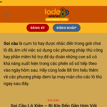
Chuyển
"
"
đến
nội
dung
ĐĂNG KÝ
ĐĂNG NHẬP
Soi cầu
là cụm từ hay được nhắc đến trong giới chơi
lô đề, ám chỉ việc sử dụng các phương pháp thủ công
hay phần mềm hỗ trợ để dự đoán những con số có
khả năng xuất hiện trong các phiên xổ số tiếp theo
vào ngày hôm sau. Hãy cùng lode 88 tìm hiểu thêm
về các phương pháp đem lại may mắn cho các lô thủ
ngay sau đây.
SOI CẦU
Soi Cầu Lô Xiên – Bí Kíp Đến Gần Hơn Với