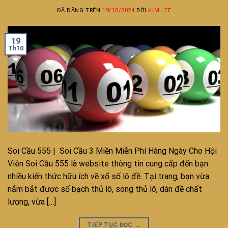
ĐÃ ĐĂNG TRÊN
19/10/2024
BỞI
KIM LEE
19
Th10
Soi Cầu 555 | Soi Cầu 3 Miền Miễn Phí Hàng Ngày Cho Hội
Viên Soi Cầu 555 là website thông tin cung cấp đến bạn
nhiều kiến thức hữu ích về xổ số lô đề. Tại trang, bạn vừa
nắm bắt được số bạch thủ lô, song thủ lô, dàn đề chất
lượng, vừa […]
TIẾP TỤC ĐỌC
→