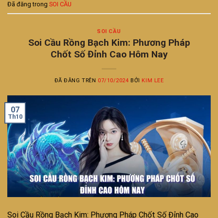
Đã đăng trong
SOI CẦU
SOI CẦU
Soi Cầu Rồng Bạch Kim: Phương Pháp
Chốt Số Đỉnh Cao Hôm Nay
ĐÃ ĐĂNG TRÊN
07/10/2024
BỞI
KIM LEE
07
Th10
Soi Cầu Rồng Bạch Kim: Phương Pháp Chốt Số Đỉnh Cao