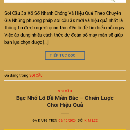
Soi Cầu 3s Xổ Số Nhanh Chóng Và Hiệu Quả Theo Chuyên
Gia Những phương pháp soi cầu 3s mới và hiệu quả nhất là
thông tin được người quan tâm đến lô đề tìm hiểu mỗi ngày.
Việc áp dụng nhiều cách thức dự đoán số may mắn sẽ giúp
bạn lựa chọn được […]
TIẾP TỤC ĐỌC
→
Đã đăng trong
SOI CẦU
SOI CẦU
Bạc Nhớ Lô Đề Miền Bắc – Chiến Lược
Chơi Hiệu Quả
ĐÃ ĐĂNG TRÊN
08/10/2024
BỞI
KIM LEE