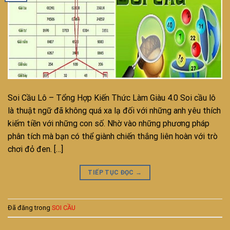
Soi Cầu Lô – Tổng Hợp Kiến Thức Làm Giàu 4.0 Soi cầu lô
là thuật ngữ đã không quá xa lạ đối với những anh yêu thích
kiếm tiền với những con số. Nhờ vào những phương pháp
phân tích mà bạn có thể giành chiến thắng liên hoàn với trò
chơi đỏ đen. […]
TIẾP TỤC ĐỌC
→
Đã đăng trong
SOI CẦU