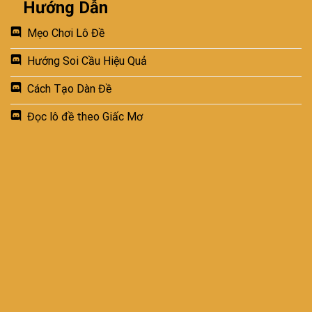
Hướng Dẫn
Mẹo Chơi Lô Đề
Hướng Soi Cầu Hiệu Quả
Cách Tạo Dàn Đề
Đọc lô đề theo Giấc Mơ