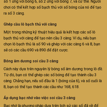
số 1 ứng với bóng 6, số 2 ứng với bóng 7, và cứ thế. Người
chơi có thể kết hợp số bạch thủ với số bóng của nó để tạo
ra số 3 càng.
Ghép cầu lô bạch thủ với càng
Một trong những kỹ thuật hiệu quả là kết hợp các số lô
bạch thủ với càng để tạo nên cầu 3 càng. Ví dụ, nếu bạn
chọn lô bạch thủ là số 90 và ghép với các càng 6 và 8, bạn
sẽ có các cầu 690 và 890 để đặt cược.
Bóng âm dương soi cầu 3 càng
Cách này dựa trên nguyên lý bóng số âm dương trong lô đề.
Từ đó, bạn có thể ghép các số bóng để tạo thành cầu 3
càng. Chẳng hạn, nếu số đầu là 1 (bóng của 6), và số cuối là
8, bạn có thể tạo thành các cầu như 168, 618.
Áp dụng bạc nhớ vào việc soi cầu 3 càng
Bạc nhớ là phương pháp dựa trên lịch sử các số đã về để