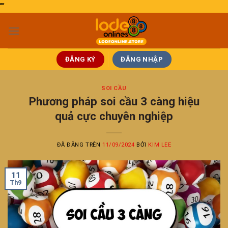
Chuyển
"
"
đến
nội
dung
ĐĂNG KÝ
ĐĂNG NHẬP
SOI CẦU
Phương pháp soi cầu 3 càng hiệu
quả cực chuyên nghiệp
ĐÃ ĐĂNG TRÊN
11/09/2024
BỞI
KIM LEE
11
Th9