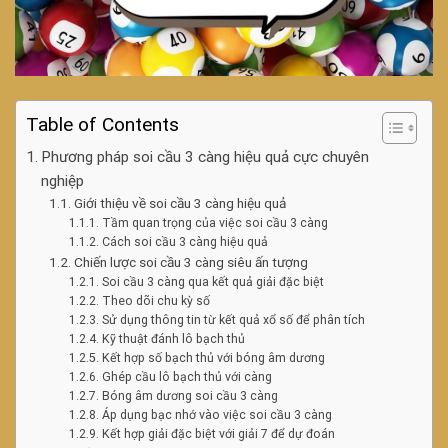
Table of Contents
Phương pháp soi cầu 3 càng hiệu quả cực chuyên
nghiệp
Giới thiệu về soi cầu 3 càng hiệu quả
Tầm quan trọng của việc soi cầu 3 càng
Cách soi cầu 3 càng hiệu quả
Chiến lược soi cầu 3 càng siêu ấn tượng
Soi cầu 3 càng qua kết quả giải đặc biệt
Theo dõi chu kỳ số
Sử dụng thông tin từ kết quả xổ số để phân tích
Kỹ thuật đánh lô bạch thủ
Kết hợp số bạch thủ với bóng âm dương
Ghép cầu lô bạch thủ với càng
Bóng âm dương soi cầu 3 càng
Áp dụng bạc nhớ vào việc soi cầu 3 càng
Kết hợp giải đặc biệt với giải 7 để dự đoán