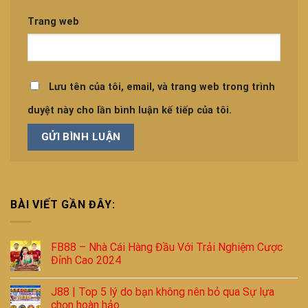
Trang web
Lưu tên của tôi, email, và trang web trong trình
duyệt này cho lần bình luận kế tiếp của tôi.
BÀI VIẾT GẦN ĐÂY:
FB88 – Nhà Cái Hàng Đầu Với Trải Nghiệm Cược
Đỉnh Cao 2024
J88 | Top 5 lý do bạn không nên bỏ qua Sự lựa
chọn hoàn hảo