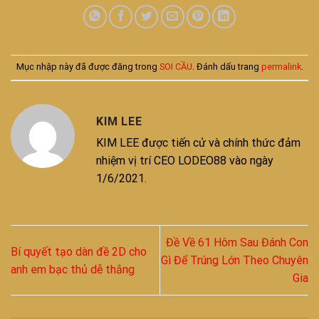
Mục nhập này đã được đăng trong
SOI CẦU
. Đánh dấu trang
permalink
.
KIM LEE
KIM LEE được tiến cử và chính thức đảm
nhiệm vị trí CEO LODEO88 vào ngày
1/6/2021.
Đề Về 61 Hôm Sau Đánh Con
Bí quyết tạo dàn đề 2D cho
Gì Để Trúng Lớn Theo Chuyên
anh em bạc thủ dễ thắng
Gia