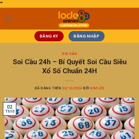
Chuyển
"
"
đến
nội
dung
ĐĂNG KÝ
ĐĂNG NHẬP
SOI CẦU
Soi Cầu 24h – Bí Quyết Soi Cầu Siêu
Xổ Số Chuẩn 24H
ĐÃ ĐĂNG TRÊN
02/10/2024
BỞI
KIM LEE
02
Th10