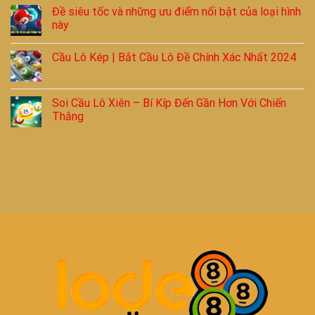
Đề siêu tốc và những ưu điểm nổi bật của loại hình
này
Cầu Lô Kép | Bắt Cầu Lô Đề Chính Xác Nhất 2024
Soi Cầu Lô Xiên – Bí Kíp Đến Gần Hơn Với Chiến
Thắng