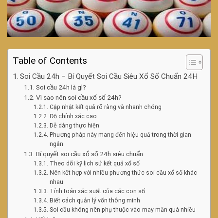
Table of Contents
Soi Cầu 24h – Bí Quyết Soi Cầu Siêu Xổ Số Chuẩn 24H
Soi cầu 24h là gì?
Vì sao nên soi cầu xổ số 24h?
Cập nhật kết quả rõ ràng và nhanh chóng
Độ chính xác cao
Dễ dàng thực hiện
Phương pháp này mang đến hiệu quả trong thời gian
ngắn
Bí quyết soi cầu xổ số 24h siêu chuẩn
Theo dõi kỹ lịch sử kết quả xổ số
Nên kết hợp với nhiều phương thức soi cầu xổ số khác
nhau
Tính toán xác suất của các con số
Biết cách quản lý vốn thông minh
Soi cầu không nên phụ thuộc vào may mắn quá nhiều