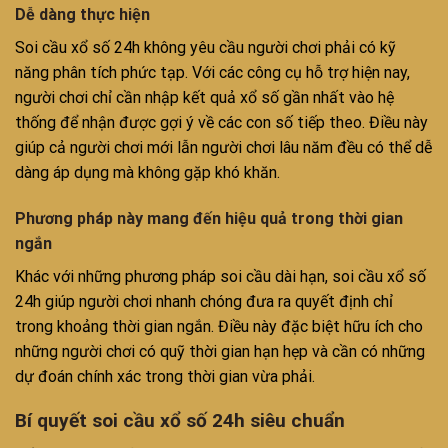
Dễ dàng thực hiện
Soi cầu xổ số 24h không yêu cầu người chơi phải có kỹ
năng phân tích phức tạp. Với các công cụ hỗ trợ hiện nay,
người chơi chỉ cần nhập kết quả xổ số gần nhất vào hệ
thống để nhận được gợi ý về các con số tiếp theo. Điều này
giúp cả người chơi mới lẫn người chơi lâu năm đều có thể dễ
dàng áp dụng mà không gặp khó khăn.
Phương pháp này mang đến hiệu quả trong thời gian
ngắn
Khác với những phương pháp soi cầu dài hạn, soi cầu xổ số
24h giúp người chơi nhanh chóng đưa ra quyết định chỉ
trong khoảng thời gian ngắn. Điều này đặc biệt hữu ích cho
những người chơi có quỹ thời gian hạn hẹp và cần có những
dự đoán chính xác trong thời gian vừa phải.
Bí quyết soi cầu xổ số 24h siêu chuẩn