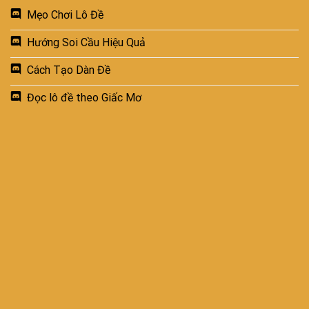
Mẹo Chơi Lô Đề
Hướng Soi Cầu Hiệu Quả
Cách Tạo Dàn Đề
Đọc lô đề theo Giấc Mơ