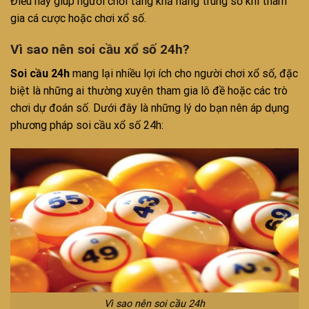
Điều này giúp người chơi tăng khả năng trúng số khi tham
gia cá cược hoặc chơi xổ số.
Vì sao nên soi cầu xổ số 24h?
Soi cầu 24h
mang lại nhiều lợi ích cho người chơi xổ số, đặc
biệt là những ai thường xuyên tham gia lô đề hoặc các trò
chơi dự đoán số. Dưới đây là những lý do bạn nên áp dụng
phương pháp soi cầu xổ số 24h:
Vì sao nên soi cầu 24h