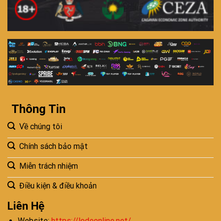
Thông Tin
Về chúng tôi
Chính sách bảo mật
Miễn trách nhiệm
Điều kiện & điều khoản
Liên Hệ
Website:
https://lodeonline.net/