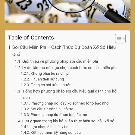
Table of Contents
Soi Cầu Miễn Phí – Cách Thức Dự Đoán Xổ Số Hiệu
Quả
Giới thiệu về phương pháp soi cầu miễn phí
Lý do tân thủ nên lựa chọn cách thức soi cầu miễn phí
Không phải bỏ ra chi phí
Thuận tiện sử dụng
Tăng cơ hội trúng thưởng
Tổng hợp phương pháp soi cầu hiệu quả dành cho hội
viên
Phương pháp soi cầu xổ số theo lô tô bạc nhớ
Soi cầu từ công cụ hỗ trợ
Phương pháp dự đoán từ giấc mơ
Lưu ý quan trọng khi hội viên thực hiện soi cầu xổ số
Lựa chọn địa chỉ uy tín
Kết hợp thêm kỹ năng soi cầu