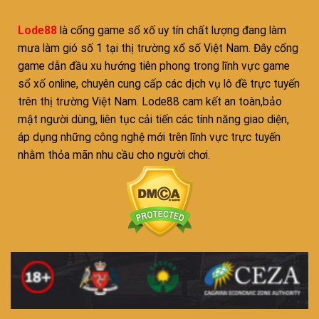
Lode88
là cổng game sổ xố uy tín chất lượng đang làm
mưa làm gió số 1 tại thị trường xổ số Việt Nam. Đây cổng
game dẫn đầu xu hướng tiên phong trong lĩnh vực game
sổ xố online, chuyên cung cấp các dịch vụ lô đề trực tuyến
trên thị trường Việt Nam. Lode88 cam kết an toàn,bảo
mật người dùng, liên tục cải tiến các tính năng giao diện,
áp dụng những công nghệ mới trên lĩnh vực trực tuyến
nhằm thỏa mãn nhu cầu cho người chơi.