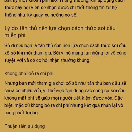
bất kỳ một khoản phí nào. Thông thường, khi áp dụng cách
thức này hội viên sẽ nhận được chi tiết thông tin từ hệ
thống như: kỳ quay, xu hướng xố số.
Lý do tân thủ nên lựa chọn cách thức soi cầu
miễn phí
Sở dĩ nếu bạn là tân thủ cần nên lựa chọn cách thức soi cầu
xổ số khi mới tham gia. Bởi vì nó mang lại những lợi vô cùng
tuyệt vời và có cơ hội nhận thưởng khủng.
Không phải bỏ ra chi phí
Những bạn mới tham gia chơi xổ số như tân thủ ban đầu sẽ
chưa có nhiều vốn, vì thế việc tận dụng các công cụ soi cầu
không mất phí sẽ giúp mọi người tiết kiệm được vốn. Đặc
biệt, mặc dù không bỏ ra chi phí nhưng kết quả nhận lại vô
cùng chất lượng.
Thuận tiện sử dụng