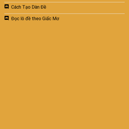
Cách Tạo Dàn Đề
Đọc lô đề theo Giấc Mơ