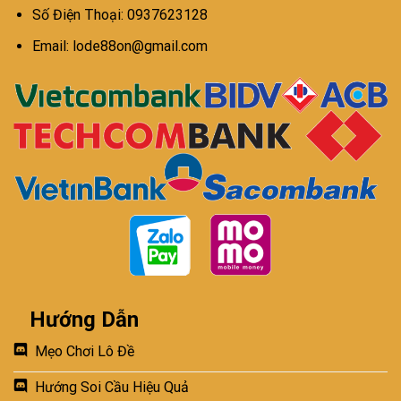
Số Điện Thoại: 0937623128
Email:
lode88on@gmail.com
Hướng Dẫn
Mẹo Chơi Lô Đề
Hướng Soi Cầu Hiệu Quả