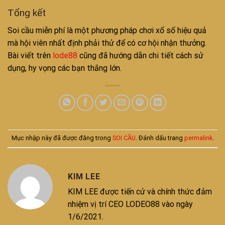
Tổng kết
Soi cầu miễn phí là một phương pháp chơi xổ số hiệu quả
mà hội viên nhất định phải thử để có cơ hội nhận thưởng.
Bài viết trên
lode88
cũng đã hướng dẫn chi tiết cách sử
dụng, hy vọng các bạn thắng lớn.
Mục nhập này đã được đăng trong
SOI CẦU
. Đánh dấu trang
permalink
.
KIM LEE
KIM LEE được tiến cử và chính thức đảm
nhiệm vị trí CEO LODEO88 vào ngày
1/6/2021.